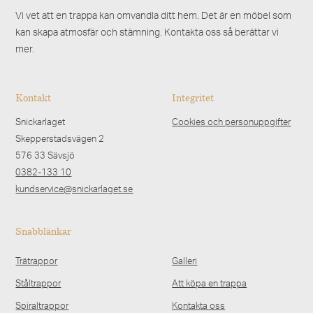
Vi vet att en trappa kan omvandla ditt hem. Det är en möbel som
kan skapa atmosfär och stämning. Kontakta oss så berättar vi
mer.
Kontakt
Integritet
Snickarlaget
Cookies och personuppgifter
Skepperstadsvägen 2
576 33 Sävsjö
0382-133 10
kundservice@snickarlaget.se
Snabblänkar
Trätrappor
Galleri
Ståltrappor
Att köpa en trappa
Spiraltrappor
Kontakta oss