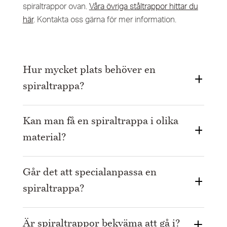
spiraltrappor ovan.
Våra övriga ståltrappor hittar du
här
. Kontakta oss gärna för mer information.
Hur mycket plats behöver en
spiraltrappa?
Spiraltrappor är mycket yteffektiva. Det finns
Kan man få en spiraltrappa i olika
spiraltrappor som är ner mot diametern 1200 mm, men
material?
för att trappan ska vara bekväm att gå i rekommenderar vi
minst 1800 mm i diameter. Vi hjälper dig att hitta rätt
storlek utifrån både utrymme och funktion.
Absolut. Spiraltrappor kan tillverkas i stål, trä, glas eller en
Går det att specialanpassa en
kombination av dessa. Vanligt är stålstomme med trästeg
spiraltrappa?
för att kombinera stabilitet och värme, men även
helstålsalternativ är möjligt.
Självklart. Höjd, diameter, material, stegform, färg, räcke
Är spiraltrappor bekväma att gå i?