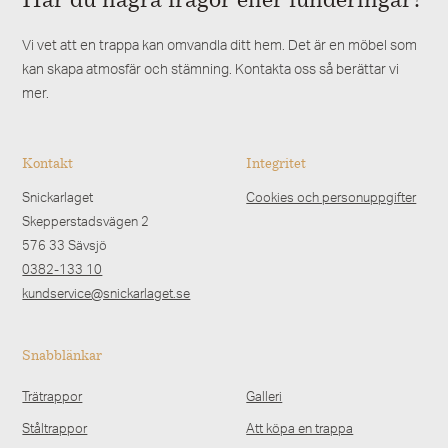
Har du några frågor eller funderingar?
Vi vet att en trappa kan omvandla ditt hem. Det är en möbel som
kan skapa atmosfär och stämning. Kontakta oss så berättar vi
mer.
Kontakt
Integritet
Snickarlaget
Cookies och personuppgifter
Skepperstadsvägen 2
576 33 Sävsjö
0382-133 10
kundservice@snickarlaget.se
Snabblänkar
Trätrappor
Galleri
Ståltrappor
Att köpa en trappa