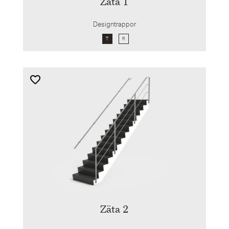
Zäta 1
Designtrappor
T
R
Zäta 2