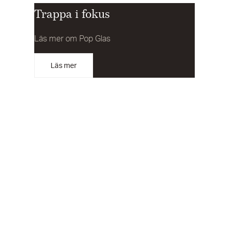
Trappa i fokus
Läs mer om Pop Glas
Läs mer
Har du några frågor eller funderingar?
Vi vet att en trappa kan omvandla ditt hem. Det är en möbel som
kan skapa atmosfär och stämning. Kontakta oss så berättar vi
mer.