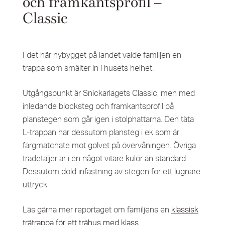
och framkantsprofil –
Classic
I det här nybygget på landet valde familjen en
trappa som smälter in i husets helhet.
Utgångspunkt är Snickarlagets Classic, men med
inledande blocksteg och framkantsprofil på
planstegen som går igen i stolphattarna. Den täta
L-trappan har dessutom plansteg i ek som är
färgmatchate mot golvet på övervåningen. Övriga
trädetaljer är i en något vitare kulör än standard.
Dessutom dold infästning av stegen för ett lugnare
uttryck.
Läs gärna mer reportaget om familjens en
klassisk
trätrappa för ett trähus med klass
.