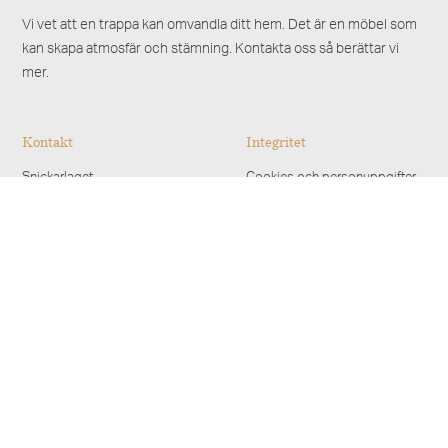
Vi vet att en trappa kan omvandla ditt hem. Det är en möbel som
kan skapa atmosfär och stämning. Kontakta oss så berättar vi
mer.
Kontakt
Integritet
Snickarlaget
Cookies och personuppgifter
Skepperstadsvägen 2
576 33 Sävsjö
0382-133 10
kundservice@snickarlaget.se
Snabblänkar
Trätrappor
Galleri
Ståltrappor
Att köpa en trappa
Spiraltrappor
Kontakta oss