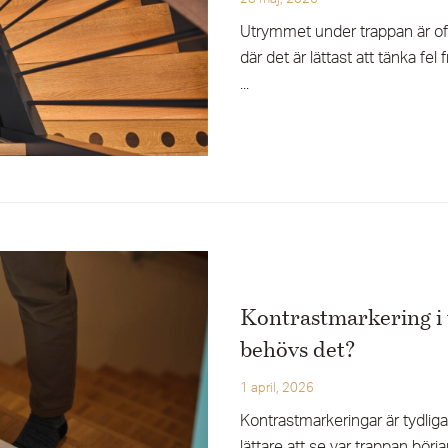
Utrymmet under trappan är of
där det är lättast att tänka fel
...
Kontrastmarkering i 
behövs det?
1 april, 2026
Kontrastmarkeringar är tydlig
lättare att se var trappan börj