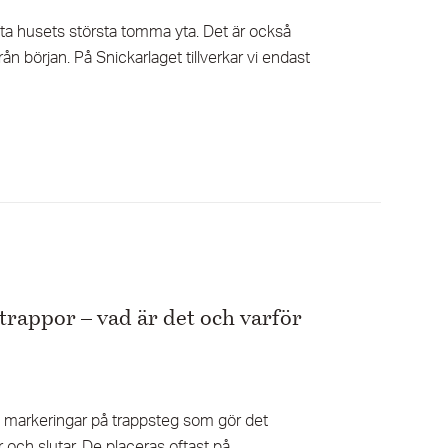
ta husets största tomma yta. Det är också
 från början. På Snickarlaget tillverkar vi endast
trappor – vad är det och varför
a markeringar på trappsteg som gör det
ar och slutar. De placeras oftast på