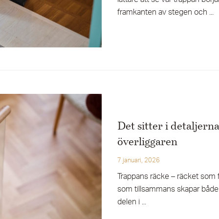
framkanten av stegen och ...
Det sitter i detaljer
överliggaren
7 januari, 2026
Trappans räcke – räcket som fö
som tillsammans skapar både st
delen i ...