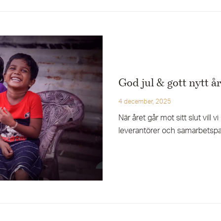
God jul & gott nytt å
4 december, 2025
När året går mot sitt slut vill 
leverantörer och samarbetspar